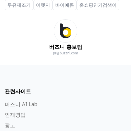
두유제조기
어뎃지
바이애콤
홈쇼핑인기검색어
버즈니 홍보팀
pr@buzzni.com
관련사이트
버즈니 AI Lab
인재영입
광고