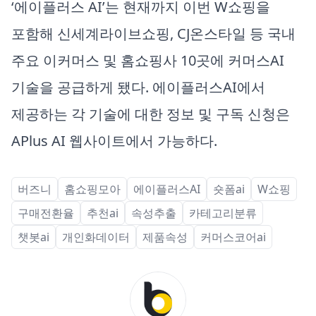
‘에이플러스 AI’는 현재까지 이번 W쇼핑을
포함해 신세계라이브쇼핑, CJ온스타일 등 국내
주요 이커머스 및 홈쇼핑사 10곳에 커머스AI
기술을 공급하게 됐다. 에이플러스AI에서
제공하는 각 기술에 대한 정보 및 구독 신청은
APlus AI 웹사이트에서 가능하다.
버즈니
홈쇼핑모아
에이플러스AI
숏폼ai
W쇼핑
구매전환율
추천ai
속성추출
카테고리분류
챗봇ai
개인화데이터
제품속성
커머스코어ai